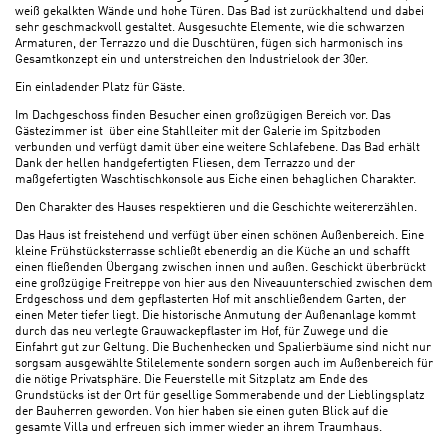
weiß gekalkten Wände und hohe Türen. Das Bad ist zurückhaltend und dabei
sehr geschmackvoll gestaltet. Ausgesuchte Elemente, wie die schwarzen
Armaturen, der Terrazzo und die Duschtüren, fügen sich harmonisch ins
Gesamtkonzept ein und unterstreichen den Industrielook der 30er.
Ein einladender Platz für Gäste.
Im Dachgeschoss finden Besucher einen großzügigen Bereich vor. Das
Gästezimmer ist über eine Stahlleiter mit der Galerie im Spitzboden
verbunden und verfügt damit über eine weitere Schlafebene. Das Bad erhält
Dank der hellen handgefertigten Fliesen, dem Terrazzo und der
maßgefertigten Waschtischkonsole aus Eiche einen behaglichen Charakter.
Den Charakter des Hauses respektieren und die Geschichte weitererzählen.
Das Haus ist freistehend und verfügt über einen schönen Außenbereich. Eine
kleine Frühstücksterrasse schließt ebenerdig an die Küche an und schafft
einen fließenden Übergang zwischen innen und außen. Geschickt überbrückt
eine großzügige Freitreppe von hier aus den Niveauunterschied zwischen dem
Erdgeschoss und dem gepflasterten Hof mit anschließendem Garten, der
einen Meter tiefer liegt. Die historische Anmutung der Außenanlage kommt
durch das neu verlegte Grauwackepflaster im Hof, für Zuwege und die
Einfahrt gut zur Geltung. Die Buchenhecken und Spalierbäume sind nicht nur
sorgsam ausgewählte Stilelemente sondern sorgen auch im Außenbereich für
die nötige Privatsphäre. Die Feuerstelle mit Sitzplatz am Ende des
Grundstücks ist der Ort für gesellige Sommerabende und der Lieblingsplatz
der Bauherren geworden. Von hier haben sie einen guten Blick auf die
gesamte Villa und erfreuen sich immer wieder an ihrem Traumhaus.