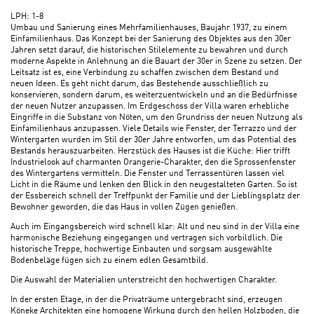
LPH: 1-8
Umbau und Sanierung eines Mehrfamilienhauses, Baujahr 1937, zu einem
Einfamilienhaus. Das Konzept bei der Sanierung des Objektes aus den 30er
Jahren setzt darauf, die historischen Stilelemente zu bewahren und durch
moderne Aspekte in Anlehnung an die Bauart der 30er in Szene zu setzen. Der
Leitsatz ist es, eine Verbindung zu schaffen zwischen dem Bestand und
neuen Ideen. Es geht nicht darum, das Bestehende ausschließlich zu
konservieren, sondern darum, es weiterzuentwickeln und an die Bedürfnisse
der neuen Nutzer anzupassen. Im Erdgeschoss der Villa waren erhebliche
Eingriffe in die Substanz von Nöten, um den Grundriss der neuen Nutzung als
Einfamilienhaus anzupassen. Viele Details wie Fenster, der Terrazzo und der
Wintergarten wurden im Stil der 30er Jahre entworfen, um das Potential des
Bestands herauszuarbeiten. Herzstück des Hauses ist die Küche: Hier trifft
Industrielook auf charmanten Orangerie-Charakter, den die Sprossenfenster
des Wintergartens vermitteln. Die Fenster und Terrassentüren lassen viel
Licht in die Räume und lenken den Blick in den neugestalteten Garten. So ist
der Essbereich schnell der Treffpunkt der Familie und der Lieblingsplatz der
Bewohner geworden, die das Haus in vollen Zügen genießen.
Auch im Eingangsbereich wird schnell klar: Alt und neu sind in der Villa eine
harmonische Beziehung eingegangen und vertragen sich vorbildlich. Die
historische Treppe, hochwertige Einbauten und sorgsam ausgewählte
Bodenbeläge fügen sich zu einem edlen Gesamtbild.
Die Auswahl der Materialien unterstreicht den hochwertigen Charakter.
In der ersten Etage, in der die Privaträume untergebracht sind, erzeugen
Köneke Architekten eine homogene Wirkung durch den hellen Holzboden, die